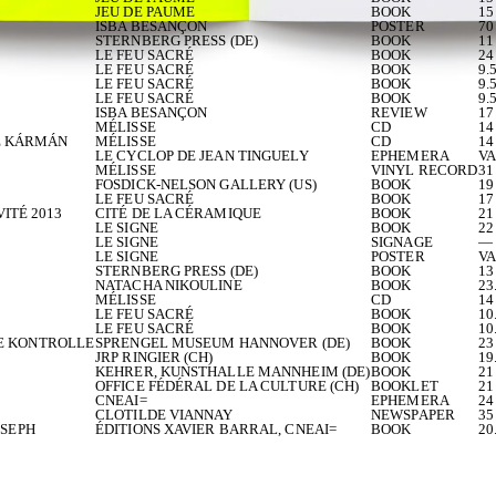
JEU DE PAUME
BOOK
15
ISBA BESANÇON
POSTER
70
STERNBERG PRESS (DE)
BOOK
11
LE FEU SACRÉ
BOOK
24
LE FEU SACRÉ
BOOK
9.
LE FEU SACRÉ
BOOK
9.
LE FEU SACRÉ
BOOK
9.
ISBA BESANÇON
REVIEW
17
MÉLISSE
CD
14
DE KÁRMÁN
MÉLISSE
CD
14
LE CYCLOP DE JEAN TINGUELY
EPHEMERA
VA
MÉLISSE
VINYL RECORD
31
FOSDICK-NELSON GALLERY (US)
BOOK
19
LE FEU SACRÉ
BOOK
17
ITÉ 2013
CITÉ DE LA CÉRAMIQUE
BOOK
21
LE SIGNE
BOOK
22
LE SIGNE
SIGNAGE
—
LE SIGNE
POSTER
VA
STERNBERG PRESS (DE)
BOOK
13
NATACHA NIKOULINE
BOOK
23
MÉLISSE
CD
14
LE FEU SACRÉ
BOOK
10
LE FEU SACRÉ
BOOK
10
E KONTROLLE
SPRENGEL MUSEUM HANNOVER (DE)
BOOK
23
JRP RINGIER (CH)
BOOK
19
KEHRER, KUNSTHALLE MANNHEIM (DE)
BOOK
21
OFFICE FÉDÉRAL DE LA CULTURE (CH)
BOOKLET
21
CNEAI=
EPHEMERA
24
CLOTILDE VIANNAY
NEWSPAPER
35
OSEPH
ÉDITIONS XAVIER BARRAL, CNEAI=
BOOK
20