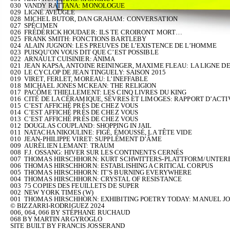
030
VANDY RATTANA: MONOLOGUE
029
LIGNE AVEUGLE
028
MICHEL BUTOR, DAN GRAHAM: CONVERSATION
027
SPÉCIMEN
026
FRÉDÉRICK HOUDAER: ILS TE CROIRONT MORT…
025
FRANK SMITH: FONCTIONS BARTLEBY
024
ALAIN JUGNON: LES PREUVES DE L’EXISTENCE DE L’HOMME
023
PUISQU’ON VOUS DIT QUE C’EST POSSIBLE
022
ARNAULT CUISINIER: ANIMA
021
JEAN KAPSA, ANTOINE REININGER, MAXIME FLEAU: LA LIGNE 
020
LE CYCLOP DE JEAN TINGUELY: SAISON 2015
019
VIRET, FERLET, MOREAU: L’INEFFABLE
018
MICHAEL JONES MCKEAN: THE RELIGION
017
PACÔME THIELLEMENT: LES CINQ LIVRES DU KING
016
CITÉ DE LA CÉRAMIQUE, SÈVRES ET LIMOGES: RAPPORT D’ACTIV
015
C’EST AFFICHÉ PRÈS DE CHEZ VOUS
014
C’EST AFFICHÉ PRÈS DE CHEZ VOUS
013
C’EST AFFICHÉ PRÈS DE CHEZ VOUS
012
DOUGLAS COUPLAND: SHOPPING IN JAIL
011
NATACHA NIKOULINE: FIGÉ, ÉMOUSSÉ, LA TÊTE VIDE
010
JEAN-PHILIPPE VIRET: SUPPLÉMENT D’ÂME
009
AURÉLIEN LEMANT: TRAUM
008
F.J. OSSANG: HIVER SUR LES CONTINENTS CERNÉS
007
THOMAS HIRSCHHORN: KURT SCHWITTERS-PLATTFORM/UNTER
006
THOMAS HIRSCHHORN: ESTABLISHING A CRITICAL CORPUS
005
THOMAS HIRSCHHORN: IT’S BURNING EVERYWHERE
004
THOMAS HIRSCHHORN: CRYSTAL OF RESISTANCE
003
75 COPIES DES FEUILLETS DE SUPER
002
NEW YORK TIMES (W)
001
THOMAS HIRSCHHORN: EXHIBITING POETRY TODAY: MANUEL J
© BIZZARRI-RODRIGUEZ 2024
006, 064, 066 BY STÉPHANE RUCHAUD
068 BY MARTIN ARGYROGLO
SITE BUILT BY
FRANCIS JOSSERAND