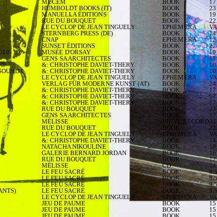
MUCEM
BOOK
17
HUMBOLDT BOOKS (IT)
BOOK
23
MANUELLA ÉDITIONS
BOOK
19
RUE DU BOUQUET
BOOK
22
LE CYCLOP DE JEAN TINGUELY
EPHEMERA
VA
STERNBERG PRESS (DE)
BOOK
14
CNAP
EPHEMERA
12
SUNSET ÉDITIONS
BOOK
22
910
MUSÉE D'ORSAY
BOOK
19
GENS SA ARCHITECTES
BOOK
15
II
&: CHRISTOPHE DAVIET-THERY
BOOK
10
SOUND I
&: CHRISTOPHE DAVIET-THERY
BOOK
10
LE CYCLOP DE JEAN TINGUELY
EPHEMERA
VA
VERLAG FÜR MODERNE KUNST (AT)
BOOK
24
&: CHRISTOPHE DAVIET-THERY
BOOK
17
&: CHRISTOPHE DAVIET-THERY
BOOK
17
&: CHRISTOPHE DAVIET-THERY
BOOK
17
RUE DU BOUQUET
BOOK
23
GENS SA ARCHITECTES
BOOK
17
MÉLISSE
VINYL RECORD
31
RUE DU BOUQUET
BOOK
22
LE CYCLOP DE JEAN TINGUELY
EPHEMERA
VA
&: CHRISTOPHE DAVIET-THERY
BOOK
14
NATACHA NIKOULINE
BOOK
18
GALERIE BERNARD JORDAN
BOOK
16
RUE DU BOUQUET
BOOK
17
MÉLISSE
CD
14
LE FEU SACRÉ
BOOK
9.
LE FEU SACRÉ
BOOK
9.
LE FEU SACRÉ
BOOK
9.
ANTS)
LE FEU SACRÉ
BOOK
9.
LE CYCLOP DE JEAN TINGUELY
EPHEMERA
VA
JEU DE PAUME
BOOK
15
JEU DE PAUME
BOOK
15
JEU DE PAUME
BOOK
15