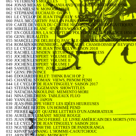
065
VÊTEMENTS MODÈLES
064
JONAS MEKAS: LITHUANIA AND THE COLLAPSE OF THE USSR
063
EVA NIELSEN: MONOGRAPHIE
062
STÉPHANE RUCHAUD: OASIS
061
LE CYCLOP DE JEAN TINGUELY: SAISON 2019
060
PAUL MCCARTHY: PAUL IN PARIS/PARIS IN PAUL
059
CARTE DE VŒUX DU CENTRE NATIONAL DES ARTS PLASTIQUES
058
MIREILLE BLANC: ŒUVRES/WORKS 2011-2018
057
EN COULEURS, LA SCULPTURE POLYCHROME EN FRANCE 1850-1
056
GENS: RURALITÉS
055
MARCELLINE DELBECQ, PASCALE CASSAGNAU: BEYOND SOUND 
054
ROMAIN KRONENBERG, ANNE-LAURE CHAMBOISSIER: BEYOND 
053
LE CYCLOP DE JEAN TINGUELY: SAISON 2018
052
RACHEL LUMSDEN: RETURN OF THE HUNTRESS
051
JOCHEN LEMPERT: VOLUME III
050
JOCHEN LEMPERT: VOLUME II
049
JOCHEN LEMPERT: VOLUME I
048
SAMUEL HOPPE: ZONE SUPÉRIEURE
047
GENS: PROVINCE
046
ÉDOUARD FERLET: THINK BACH OP. 2
045
CHANTAL STOMAN: VIEWS, PHNOM PENH
044
LE CYCLOP DE JEAN TINGUELY: SAISON 2017
043
STEFAN BRÜGGEMANN: SHOWTITLES
042
NATACHA NIKOULINE: MEMENTO MORI
041
NINA CHILDRESS: TABLEAUX FLUO
040
YANN AUDIC: JAPON
039
JEAN-PHILIPPE VIRET: LES IDÉES HEUREUSES
038
JÉRÔME BERTIN: UN HOMME PEND
037
PIERRE PIGOT: QUATRE LETTRES D’UN ADMIRATEUR
036
AURÉLIEN LEMANT: MESSE ROUGE
035
JUAN FRANCISCO FERRÉ: LE LIVRE AMÉRICAIN DES MORTS (VIV
034
LE CYCLOP DE JEAN TINGUELY: SAISON 2016
033
NGUYEN TRINH THI: LETTRES DE PANDURANGA
032
KHVAY SAMNANG: L’HOMME-CAOUTCHOUC
031
ARIN RUNGJANG: MONGKUT