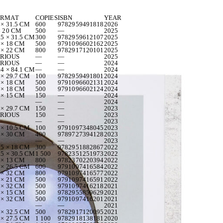
ORMAT
COPIES
ISBN
YEAR
 × 31.5 CM
600
9782959491818
2026
× 20 CM
500
—
2025
.5 × 31.5 CM
300
9782959612107
2025
 × 18 CM
500
9791096602162
2025
 × 22 CM
800
9782917120101
2025
RIOUS
—
—
2025
RIOUS
—
—
2024
.4 × 84.1 CM
—
—
2024
 × 29.7 CM
100
9782959491801
2024
 × 18 CM
500
9791096602131
2024
 × 18 CM
500
9791096602124
2024
 × 15 CM
150
—
2024
—
—
2024
 × 29.7 CM
150
—
2023
RIOUS
150
—
2023
—
—
2023
 × 10.5 CM
100
9791097348045
2023
 × 30 CM
400
9789727394128
2023
—
—
2023
.5 × 18 CM
300
9782951882867
2022
.5 × 30.5 CM
1 500
9782351251973
2022
 × 13 CM
800
9782370220394
2022
 × 26.5 CM
600
9791097416584
2022
 × 32 CM
800
9791097416577
2022
 × 21 CM
500
9791097416591
2022
 × 32 CM
500
9791097416218
2021
 × 15 CM
500
9782955859629
2021
 × 32 CM
500
9791097416201
2021
—
—
2021
 × 32.5 CM
500
9782917120095
2021
 × 27.5 CM
1 100
9782918138181
2020