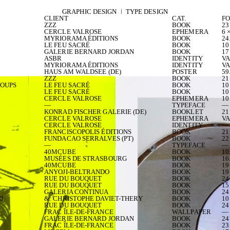
GRAPHIC DESIGN ǀ TYPE DESIGN
CLIENT
CAT.
F
ZZZ
BOOK
23
CERCLE VALROSE
EPHEMERA
6 
MYRIORAMA ÉDITIONS
BOOK
24
LE FEU SACRÉ
BOOK
10
GALERIE BERNARD JORDAN
BOOK
17
ASBR
IDENTITY
VA
MYRIORAMA ÉDITIONS
IDENTITY
VA
HAUS AM WALDSEE (DE)
POSTER
59
ZZZ
BOOK
21
COUPS
LE FEU SACRÉ
BOOK
10
LE FEU SACRÉ
BOOK
10
CERCLE VALROSE
EPHEMERA
10
—
TYPEFACE
—
KONRAD FISCHER GALERIE (DE)
BOOKLET
21
CERCLE VALROSE
EPHEMERA
VA
CERCLE VALROSE
IDENTITY
—
FRANCISCOPOLIS ÉDITIONS
BOOK
21
FUNDACAO SERRALVES (PT)
BOOK
22
—
TYPEFACE
—
40MCUBE
BOOK
10
MUSÉES DE STRASBOURG
BOOK
16
40MCUBE
BOOK
19
ANYOJI-BELTRANDO
BOOK
19
RUE DU BOUQUET
BOOK
24
RUE DU BOUQUET
BOOK
15
GALERIA CONTINUA
BOOK
24
I
&: CHRISTOPHE DAVIET-THERY
BOOK
10
RUE DU BOUQUET
BOOK
24
FRAC ÎLE-DE-FRANCE
WALLPAPER
—
GALERIE BERNARD JORDAN
BOOK
24
FRAC ÎLE-DE-FRANCE
BOOK
23