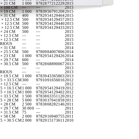
 × 21 CM
1 000
9782877212229
2015
 × 100 CM
—
—
2015
 × 19 CM
1 000
9783956791208
2015
 × 31 CM
400
9782954129464
2015
5 × 12.5 CM
500
9782954129457
2015
5 × 12.5 CM
500
9782954129440
2015
5 × 12.5 CM
500
9782954129433
2015
 × 24 CM
500
—
2015
 × 12.5 CM
—
—
2015
 × 12.5 CM
—
—
2015
RIOUS
—
—
2015
 × 31 CM
—
—
2014
 × 25.5 CM
500
9780984007806
2014
 × 23 CM
1 000
9782954129426
2014
 × 29.7 CM
600
—
2014
 × 30.5 CM
500
9782868890067
2013
—
—
2013
RIOUS
—
—
2013
 × 19.5 CM
1 000
9783943365863
2013
.5 × 33.5 CM
300
9791091656016
2012
 × 12.5 CM
—
—
2012
.5 × 16.5 CM
1 000
9782954129419
2012
.5 × 16.5 CM
1 000
9782954129402
2012
 × 33.5 CM
1 500
9783863351120
2012
.5 × 28 CM
5 000
9783037641859
2011
 × 28 CM
2 500
9783868282146
2011
 × 29.7 CM
30 000
—
2011
 × 31.5 CM
75
—
2011
 × 58 CM
2 000
9782916940755
2011
.5 × 30.5 CM
2 000
9782915173611
2010