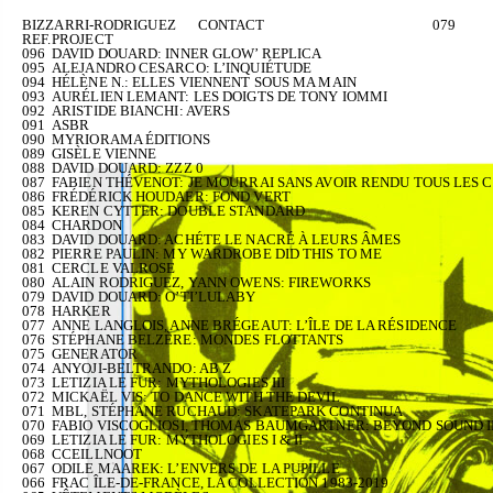
BIZZARRI-RODRIGUEZ
CONTACT
079
REF.
PROJECT
096
DAVID DOUARD: INNER GLOW’ REPLICA
095
ALEJANDRO CESARCO: L’INQUIÉTUDE
094
HÉLÈNE N.: ELLES VIENNENT SOUS MA MAIN
093
AURÉLIEN LEMANT: LES DOIGTS DE TONY IOMMI
092
ARISTIDE BIANCHI: AVERS
091
ASBR
090
MYRIORAMA ÉDITIONS
089
GISÈLE VIENNE
088
DAVID DOUARD: ZZZ 0
087
FABIEN THÉVENOT: JE MOURRAI SANS AVOIR RENDU TOUS LES 
086
FRÉDÉRICK HOUDAER: FOND VERT
085
KEREN CYTTER: DOUBLE STANDARD
084
CHARDON
083
DAVID DOUARD: ACHÉTE LE NACRÉ À LEURS ÂMES
082
PIERRE PAULIN: MY WARDROBE DID THIS TO ME
081
CERCLE VALROSE
080
ALAIN RODRIGUEZ, YANN OWENS: FIREWORKS
079
DAVID DOUARD: O’TI’LULABY
078
HARKER
077
ANNE LANGLOIS, ANNE BRÉGEAUT: L’ÎLE DE LA RÉSIDENCE
076
STÉPHANE BELZÈRE: MONDES FLOTTANTS
075
GENERATOR
074
ANYOJI-BELTRANDO: AB Z
073
LETIZIA LE FUR: MYTHOLOGIES III
072
MICKAËL VIS: TO DANCE WITH THE DEVIL
071
MBL, STÉPHANE RUCHAUD: SKATEPARK CONTINUA
070
FABIO VISCOGLIOSI, THOMAS BAUMGARTNER: BEYOND SOUND II
069
LETIZIA LE FUR: MYTHOLOGIES I & II
068
CCEILLNOOT
067
ODILE MAAREK: L’ENVERS DE LA PUPILLE
066
FRAC ÎLE-DE-FRANCE, LA COLLECTION 1983-2019