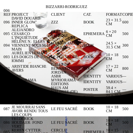
BIZZARRI-RODRIGUEZ
006
REF.
PROJECT
CLIENT
CAT.
FORMAT
COPI
DAVID DOUARD:
23 × 31.5
096
INNER GLOW’
ZZZ
BOOK
600
CM
REPLICA
ALEJANDRO
CERCLE
6 × 20
095
CESARCO:
EPHEMERA
500
VALROSE
CM
L’INQUIÉTUDE
HÉLÈNE N.: ELLES
MYRIORAMA
24.5 ×
094
VIENNENT SOUS MA
BOOK
300
ÉDITIONS
31.5 CM
MAIN
AURÉLIEN LEMANT:
10 × 18
093
LES DOIGTS DE TONY
LE FEU SACRÉ
BOOK
500
CM
IOMMI
GALERIE
ARISTIDE BIANCHI:
17 × 22
092
BERNARD
BOOK
800
AVERS
CM
JORDAN
091
ASBR
ASBR
IDENTITY
VARIOUS
—
MYRIORAMA
MYRIORAMA
090
IDENTITY
VARIOUS
—
ÉDITIONS
ÉDITIONS
HAUS AM
59.4 ×
089
GISÈLE VIENNE
POSTER
—
WALDSEE (DE)
84.1 CM
DAVID DOUARD: ZZZ
21 × 29.7
088
ZZZ
BOOK
100
0
CM
FABIEN THÉVENOT:
JE MOURRAI SANS
10 × 18
087
LE FEU SACRÉ
BOOK
500
AVOIR RENDU TOUS
CM
LES COUPS
FRÉDÉRICK
10 × 18
086
HOUDAER: FOND
LE FEU SACRÉ
BOOK
500
CM
VERT
KEREN CYTTER:
CERCLE
10 × 15
085
EPHEMERA
150