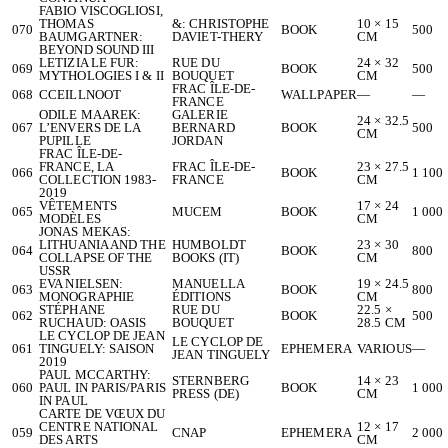
FABIO VISCOGLIOSI,
THOMAS
&: CHRISTOPHE
10 × 15
070
BOOK
500
BAUMGARTNER:
DAVIET-THERY
CM
BEYOND SOUND III
LETIZIA LE FUR:
RUE DU
24 × 32
069
BOOK
500
MYTHOLOGIES I & II
BOUQUET
CM
FRAC ÎLE-DE-
068
CCEILLNOOT
WALLPAPER
—
—
FRANCE
ODILE MAAREK:
GALERIE
24 × 32.5
067
L’ENVERS DE LA
BERNARD
BOOK
500
CM
PUPILLE
JORDAN
FRAC ÎLE-DE-
FRANCE, LA
FRAC ÎLE-DE-
23 × 27.5
066
BOOK
1 100
COLLECTION 1983-
FRANCE
CM
2019
VÊTEMENTS
17 × 24
065
MUCEM
BOOK
1 000
MODÈLES
CM
JONAS MEKAS:
LITHUANIA AND THE
HUMBOLDT
23 × 30
064
BOOK
800
COLLAPSE OF THE
BOOKS (IT)
CM
USSR
EVA NIELSEN:
MANUELLA
19 × 24.5
063
BOOK
800
MONOGRAPHIE
ÉDITIONS
CM
STÉPHANE
RUE DU
22.5 ×
062
BOOK
500
RUCHAUD: OASIS
BOUQUET
28.5 CM
LE CYCLOP DE JEAN
LE CYCLOP DE
061
TINGUELY: SAISON
EPHEMERA
VARIOUS
—
JEAN TINGUELY
2019
PAUL MCCARTHY:
STERNBERG
14 × 23
060
PAUL IN PARIS/PARIS
BOOK
1 000
PRESS (DE)
CM
IN PAUL
CARTE DE VŒUX DU
CENTRE NATIONAL
12 × 17
059
CNAP
EPHEMERA
2 000
DES ARTS
CM