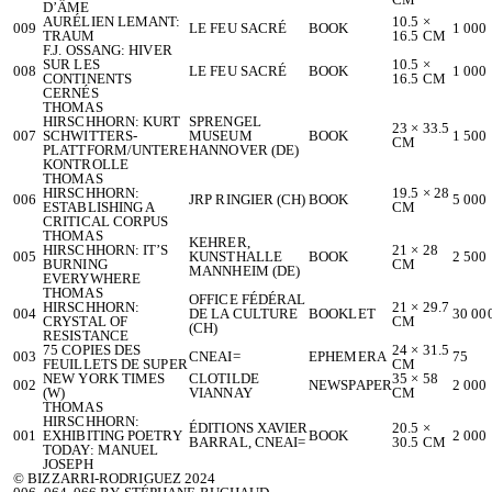
D’ÂME
AURÉLIEN LEMANT:
10.5 ×
009
LE FEU SACRÉ
BOOK
1 000
TRAUM
16.5 CM
F.J. OSSANG: HIVER
SUR LES
10.5 ×
008
LE FEU SACRÉ
BOOK
1 000
CONTINENTS
16.5 CM
CERNÉS
THOMAS
HIRSCHHORN: KURT
SPRENGEL
23 × 33.5
007
SCHWITTERS-
MUSEUM
BOOK
1 500
CM
PLATTFORM/UNTERE
HANNOVER (DE)
KONTROLLE
THOMAS
HIRSCHHORN:
19.5 × 28
006
JRP RINGIER (CH)
BOOK
5 000
ESTABLISHING A
CM
CRITICAL CORPUS
THOMAS
KEHRER,
HIRSCHHORN: IT’S
21 × 28
005
KUNSTHALLE
BOOK
2 500
BURNING
CM
MANNHEIM (DE)
EVERYWHERE
THOMAS
OFFICE FÉDÉRAL
HIRSCHHORN:
21 × 29.7
004
DE LA CULTURE
BOOKLET
30 00
CRYSTAL OF
CM
(CH)
RESISTANCE
75 COPIES DES
24 × 31.5
003
CNEAI=
EPHEMERA
75
FEUILLETS DE SUPER
CM
NEW YORK TIMES
CLOTILDE
35 × 58
002
NEWSPAPER
2 000
(W)
VIANNAY
CM
THOMAS
HIRSCHHORN:
ÉDITIONS XAVIER
20.5 ×
001
EXHIBITING POETRY
BOOK
2 000
BARRAL, CNEAI=
30.5 CM
TODAY: MANUEL
JOSEPH
© BIZZARRI-RODRIGUEZ 2024