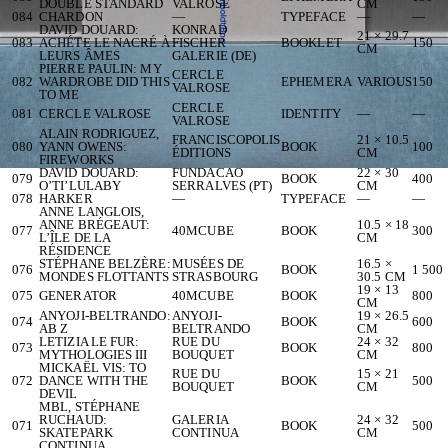
DOUBLE STANDARD
VALROSE
CM
084
CHARDON
—
TYPEFACE
—
—
DAVID DOUARD:
KONRAD
21 × 29.7
083
ACHÉTE LE NACRÉ À
FISCHER
BOOKLET
150
CM
LEURS ÂMES
GALERIE (DE)
PIERRE PAULIN: MY
CERCLE
082
WARDROBE DID THIS
EPHEMERA
VARIOUS
150
VALROSE
TO ME
CERCLE
081
CERCLE VALROSE
IDENTITY
—
—
VALROSE
ALAIN RODRIGUEZ,
FRANCISCOPOLIS
21 × 10.5
080
YANN OWENS:
BOOK
100
ÉDITIONS
CM
FIREWORKS
DAVID DOUARD:
FUNDACAO
22 × 30
079
BOOK
400
O’TI’LULABY
SERRALVES (PT)
CM
078
HARKER
—
TYPEFACE
—
—
ANNE LANGLOIS,
ANNE BRÉGEAUT:
10.5 × 18
077
40MCUBE
BOOK
300
L’ÎLE DE LA
CM
RÉSIDENCE
STÉPHANE BELZÈRE:
MUSÉES DE
16.5 ×
076
BOOK
1 500
MONDES FLOTTANTS
STRASBOURG
30.5 CM
19 × 13
075
GENERATOR
40MCUBE
BOOK
800
CM
ANYOJI-BELTRANDO:
ANYOJI-
19 × 26.5
074
BOOK
600
AB Z
BELTRANDO
CM
LETIZIA LE FUR:
RUE DU
24 × 32
073
BOOK
800
MYTHOLOGIES III
BOUQUET
CM
MICKAËL VIS: TO
RUE DU
15 × 21
072
DANCE WITH THE
BOOK
500
BOUQUET
CM
DEVIL
MBL, STÉPHANE
RUCHAUD:
GALERIA
24 × 32
071
BOOK
500
SKATEPARK
CONTINUA
CM
CONTINUA