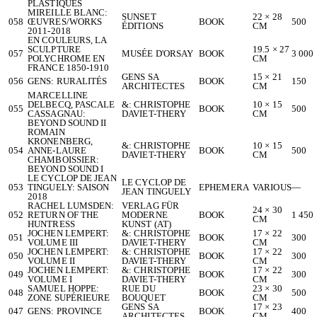
PLASTIQUES
MIREILLE BLANC:
SUNSET
22 × 28
058
ŒUVRES/WORKS
BOOK
500
ÉDITIONS
CM
2011-2018
EN COULEURS, LA
SCULPTURE
19.5 × 27
057
MUSÉE D'ORSAY
BOOK
3 000
POLYCHROME EN
CM
FRANCE 1850-1910
GENS SA
15 × 21
056
GENS: RURALITÉS
BOOK
150
ARCHITECTES
CM
MARCELLINE
DELBECQ, PASCALE
&: CHRISTOPHE
10 × 15
055
BOOK
500
CASSAGNAU:
DAVIET-THERY
CM
BEYOND SOUND II
ROMAIN
KRONENBERG,
&: CHRISTOPHE
10 × 15
054
ANNE-LAURE
BOOK
500
DAVIET-THERY
CM
CHAMBOISSIER:
BEYOND SOUND I
LE CYCLOP DE JEAN
LE CYCLOP DE
053
TINGUELY: SAISON
EPHEMERA
VARIOUS
—
JEAN TINGUELY
2018
RACHEL LUMSDEN:
VERLAG FÜR
24 × 30
052
RETURN OF THE
MODERNE
BOOK
1 450
CM
HUNTRESS
KUNST (AT)
JOCHEN LEMPERT:
&: CHRISTOPHE
17 × 22
051
BOOK
300
VOLUME III
DAVIET-THERY
CM
JOCHEN LEMPERT:
&: CHRISTOPHE
17 × 22
050
BOOK
300
VOLUME II
DAVIET-THERY
CM
JOCHEN LEMPERT:
&: CHRISTOPHE
17 × 22
049
BOOK
300
VOLUME I
DAVIET-THERY
CM
SAMUEL HOPPE:
RUE DU
23 × 30
048
BOOK
500
ZONE SUPÉRIEURE
BOUQUET
CM
GENS SA
17 × 23
047
GENS: PROVINCE
BOOK
400
ARCHITECTES
CM