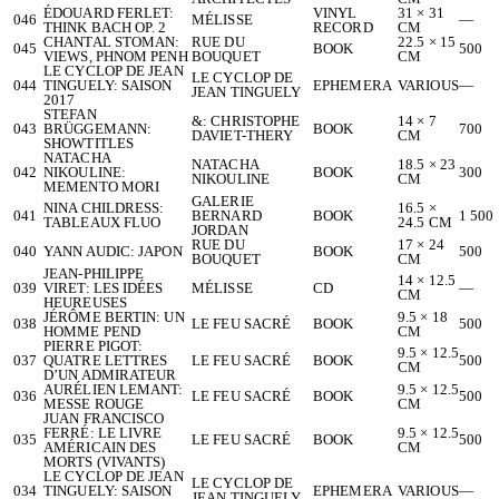
ÉDOUARD FERLET:
VINYL
31 × 31
046
MÉLISSE
—
THINK BACH OP. 2
RECORD
CM
CHANTAL STOMAN:
RUE DU
22.5 × 15
045
BOOK
500
VIEWS, PHNOM PENH
BOUQUET
CM
LE CYCLOP DE JEAN
LE CYCLOP DE
044
TINGUELY: SAISON
EPHEMERA
VARIOUS
—
JEAN TINGUELY
2017
STEFAN
&: CHRISTOPHE
14 × 7
043
BRÜGGEMANN:
BOOK
700
DAVIET-THERY
CM
SHOWTITLES
NATACHA
NATACHA
18.5 × 23
042
NIKOULINE:
BOOK
300
NIKOULINE
CM
MEMENTO MORI
GALERIE
NINA CHILDRESS:
16.5 ×
041
BERNARD
BOOK
1 500
TABLEAUX FLUO
24.5 CM
JORDAN
RUE DU
17 × 24
040
YANN AUDIC: JAPON
BOOK
500
BOUQUET
CM
JEAN-PHILIPPE
14 × 12.5
039
VIRET: LES IDÉES
MÉLISSE
CD
—
CM
HEUREUSES
JÉRÔME BERTIN: UN
9.5 × 18
038
LE FEU SACRÉ
BOOK
500
HOMME PEND
CM
PIERRE PIGOT:
9.5 × 12.5
037
QUATRE LETTRES
LE FEU SACRÉ
BOOK
500
CM
D’UN ADMIRATEUR
AURÉLIEN LEMANT:
9.5 × 12.5
036
LE FEU SACRÉ
BOOK
500
MESSE ROUGE
CM
JUAN FRANCISCO
FERRÉ: LE LIVRE
9.5 × 12.5
035
LE FEU SACRÉ
BOOK
500
AMÉRICAIN DES
CM
MORTS (VIVANTS)
LE CYCLOP DE JEAN
LE CYCLOP DE
034
TINGUELY: SAISON
EPHEMERA
VARIOUS
—
JEAN TINGUELY