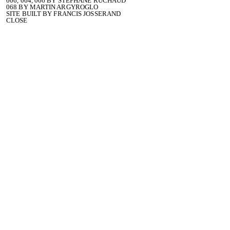
006, 064, 066 BY STÉPHANE RUCHAUD
068 BY MARTIN ARGYROGLO
SITE BUILT BY
FRANCIS JOSSERAND
CLOSE