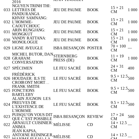
2016
NGUYEN TRINH THI:
15 × 21
033
LETTRES DE
JEU DE PAUME
BOOK
1 000
CM
PANDURANGA
KHVAY SAMNANG:
15 × 21
032
L’HOMME-
JEU DE PAUME
BOOK
1 000
CM
CAOUTCHOUC
ARIN RUNGJANG:
15 × 21
031
JEU DE PAUME
BOOK
1 000
MONGKUT
CM
VANDY RATTANA:
15 × 21
030
JEU DE PAUME
BOOK
1 000
MONOLOGUE
CM
70 × 100
029
LIGNE AVEUGLE
ISBA BESANÇON
POSTER
—
CM
MICHEL BUTOR, DAN
STERNBERG
11 × 19
028
GRAHAM:
BOOK
1 000
PRESS (DE)
CM
CONVERSATION
24 × 31
027
SPÉCIMEN
LE FEU SACRÉ
BOOK
400
CM
FRÉDÉRICK
9.5 × 12.5
026
HOUDAER: ILS TE
LE FEU SACRÉ
BOOK
500
CM
CROIRONT MORT…
FRANK SMITH:
9.5 × 12.5
025
FONCTIONS
LE FEU SACRÉ
BOOK
500
CM
BARTLEBY
ALAIN JUGNON: LES
PREUVES DE
9.5 × 12.5
024
LE FEU SACRÉ
BOOK
500
L’EXISTENCE DE
CM
L’HOMME
PUISQU’ON VOUS DIT
17 × 24
023
ISBA BESANÇON
REVIEW
500
QUE C’EST POSSIBLE
CM
ARNAULT CUISINIER:
14 × 12.5
022
MÉLISSE
CD
—
ANIMA
CM
JEAN KAPSA,
ANTOINE REININGER,
14 × 12.5
021
MÉLISSE
CD
—
MAXIME FLEAU: LA
CM