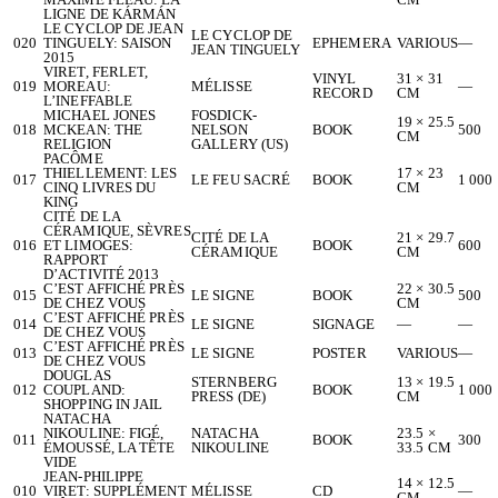
LIGNE DE KÁRMÁN
LE CYCLOP DE JEAN
LE CYCLOP DE
020
TINGUELY: SAISON
EPHEMERA
VARIOUS
—
JEAN TINGUELY
2015
VIRET, FERLET,
VINYL
31 × 31
019
MOREAU:
MÉLISSE
—
RECORD
CM
L’INEFFABLE
MICHAEL JONES
FOSDICK-
19 × 25.5
018
MCKEAN: THE
NELSON
BOOK
500
CM
RELIGION
GALLERY (US)
PACÔME
THIELLEMENT: LES
17 × 23
017
LE FEU SACRÉ
BOOK
1 000
CINQ LIVRES DU
CM
KING
CITÉ DE LA
CÉRAMIQUE, SÈVRES
CITÉ DE LA
21 × 29.7
016
ET LIMOGES:
BOOK
600
CÉRAMIQUE
CM
RAPPORT
D’ACTIVITÉ 2013
C’EST AFFICHÉ PRÈS
22 × 30.5
015
LE SIGNE
BOOK
500
DE CHEZ VOUS
CM
C’EST AFFICHÉ PRÈS
014
LE SIGNE
SIGNAGE
—
—
DE CHEZ VOUS
C’EST AFFICHÉ PRÈS
013
LE SIGNE
POSTER
VARIOUS
—
DE CHEZ VOUS
DOUGLAS
STERNBERG
13 × 19.5
012
COUPLAND:
BOOK
1 000
PRESS (DE)
CM
SHOPPING IN JAIL
NATACHA
NIKOULINE: FIGÉ,
NATACHA
23.5 ×
011
BOOK
300
ÉMOUSSÉ, LA TÊTE
NIKOULINE
33.5 CM
VIDE
JEAN-PHILIPPE
14 × 12.5
010
VIRET: SUPPLÉMENT
MÉLISSE
CD
—
CM