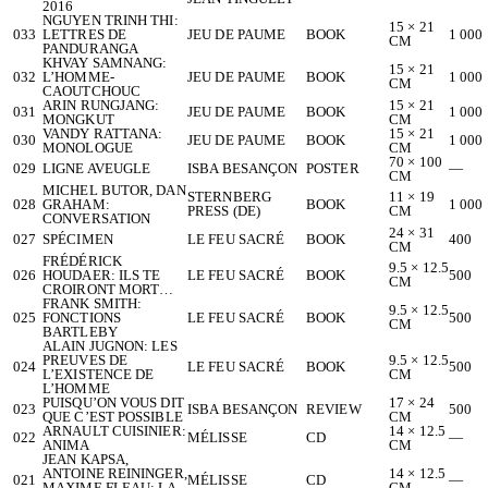
2016
NGUYEN TRINH THI:
15 × 21
033
LETTRES DE
JEU DE PAUME
BOOK
1 000
CM
PANDURANGA
KHVAY SAMNANG:
15 × 21
032
L’HOMME-
JEU DE PAUME
BOOK
1 000
CM
CAOUTCHOUC
ARIN RUNGJANG:
15 × 21
031
JEU DE PAUME
BOOK
1 000
MONGKUT
CM
VANDY RATTANA:
15 × 21
030
JEU DE PAUME
BOOK
1 000
MONOLOGUE
CM
70 × 100
029
LIGNE AVEUGLE
ISBA BESANÇON
POSTER
—
CM
MICHEL BUTOR, DAN
STERNBERG
11 × 19
028
GRAHAM:
BOOK
1 000
PRESS (DE)
CM
CONVERSATION
24 × 31
027
SPÉCIMEN
LE FEU SACRÉ
BOOK
400
CM
FRÉDÉRICK
9.5 × 12.5
026
HOUDAER: ILS TE
LE FEU SACRÉ
BOOK
500
CM
CROIRONT MORT…
FRANK SMITH:
9.5 × 12.5
025
FONCTIONS
LE FEU SACRÉ
BOOK
500
CM
BARTLEBY
ALAIN JUGNON: LES
PREUVES DE
9.5 × 12.5
024
LE FEU SACRÉ
BOOK
500
L’EXISTENCE DE
CM
L’HOMME
PUISQU’ON VOUS DIT
17 × 24
023
ISBA BESANÇON
REVIEW
500
QUE C’EST POSSIBLE
CM
ARNAULT CUISINIER:
14 × 12.5
022
MÉLISSE
CD
—
ANIMA
CM
JEAN KAPSA,
ANTOINE REININGER,
14 × 12.5
021
MÉLISSE
CD
—
MAXIME FLEAU: LA
CM