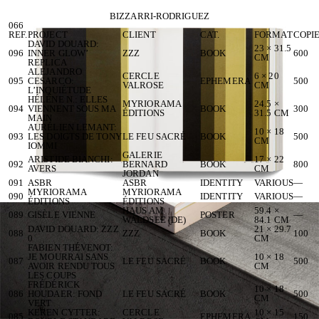
BIZZARRI-RODRIGUEZ
066
REF.
PROJECT
CLIENT
CAT.
FORMAT
COPI
DAVID DOUARD:
23 × 31.5
096
INNER GLOW’
ZZZ
BOOK
600
CM
REPLICA
ALEJANDRO
CERCLE
6 × 20
095
CESARCO:
EPHEMERA
500
VALROSE
CM
L’INQUIÉTUDE
HÉLÈNE N.: ELLES
MYRIORAMA
24.5 ×
094
VIENNENT SOUS MA
BOOK
300
ÉDITIONS
31.5 CM
MAIN
AURÉLIEN LEMANT:
10 × 18
093
LES DOIGTS DE TONY
LE FEU SACRÉ
BOOK
500
CM
IOMMI
GALERIE
ARISTIDE BIANCHI:
17 × 22
092
BERNARD
BOOK
800
AVERS
CM
JORDAN
091
ASBR
ASBR
IDENTITY
VARIOUS
—
MYRIORAMA
MYRIORAMA
090
IDENTITY
VARIOUS
—
ÉDITIONS
ÉDITIONS
HAUS AM
59.4 ×
089
GISÈLE VIENNE
POSTER
—
WALDSEE (DE)
84.1 CM
DAVID DOUARD: ZZZ
21 × 29.7
088
ZZZ
BOOK
100
0
CM
FABIEN THÉVENOT:
JE MOURRAI SANS
10 × 18
087
LE FEU SACRÉ
BOOK
500
AVOIR RENDU TOUS
CM
LES COUPS
FRÉDÉRICK
10 × 18
086
HOUDAER: FOND
LE FEU SACRÉ
BOOK
500
CM
VERT
KEREN CYTTER:
CERCLE
10 × 15
085
EPHEMERA
150