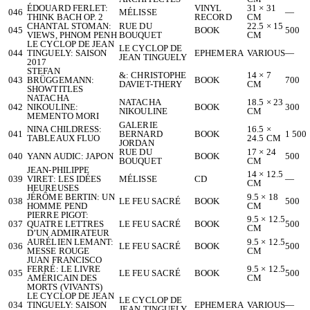
ÉDOUARD FERLET:
VINYL
31 × 31
046
MÉLISSE
—
THINK BACH OP. 2
RECORD
CM
CHANTAL STOMAN:
RUE DU
22.5 × 15
045
BOOK
500
VIEWS, PHNOM PENH
BOUQUET
CM
LE CYCLOP DE JEAN
LE CYCLOP DE
044
TINGUELY: SAISON
EPHEMERA
VARIOUS
—
JEAN TINGUELY
2017
STEFAN
&: CHRISTOPHE
14 × 7
043
BRÜGGEMANN:
BOOK
700
DAVIET-THERY
CM
SHOWTITLES
NATACHA
NATACHA
18.5 × 23
042
NIKOULINE:
BOOK
300
NIKOULINE
CM
MEMENTO MORI
GALERIE
NINA CHILDRESS:
16.5 ×
041
BERNARD
BOOK
1 500
TABLEAUX FLUO
24.5 CM
JORDAN
RUE DU
17 × 24
040
YANN AUDIC: JAPON
BOOK
500
BOUQUET
CM
JEAN-PHILIPPE
14 × 12.5
039
VIRET: LES IDÉES
MÉLISSE
CD
—
CM
HEUREUSES
JÉRÔME BERTIN: UN
9.5 × 18
038
LE FEU SACRÉ
BOOK
500
HOMME PEND
CM
PIERRE PIGOT:
9.5 × 12.5
037
QUATRE LETTRES
LE FEU SACRÉ
BOOK
500
CM
D’UN ADMIRATEUR
AURÉLIEN LEMANT:
9.5 × 12.5
036
LE FEU SACRÉ
BOOK
500
MESSE ROUGE
CM
JUAN FRANCISCO
FERRÉ: LE LIVRE
9.5 × 12.5
035
LE FEU SACRÉ
BOOK
500
AMÉRICAIN DES
CM
MORTS (VIVANTS)
LE CYCLOP DE JEAN
LE CYCLOP DE
034
TINGUELY: SAISON
EPHEMERA
VARIOUS
—
JEAN TINGUELY