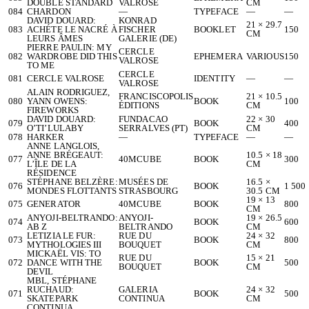
DOUBLE STANDARD
VALROSE
CM
084
CHARDON
—
TYPEFACE
—
—
DAVID DOUARD:
KONRAD
21 × 29.7
083
ACHÉTE LE NACRÉ À
FISCHER
BOOKLET
150
CM
LEURS ÂMES
GALERIE (DE)
PIERRE PAULIN: MY
CERCLE
082
WARDROBE DID THIS
EPHEMERA
VARIOUS
150
VALROSE
TO ME
CERCLE
081
CERCLE VALROSE
IDENTITY
—
—
VALROSE
ALAIN RODRIGUEZ,
FRANCISCOPOLIS
21 × 10.5
080
YANN OWENS:
BOOK
100
ÉDITIONS
CM
FIREWORKS
DAVID DOUARD:
FUNDACAO
22 × 30
079
BOOK
400
O’TI’LULABY
SERRALVES (PT)
CM
078
HARKER
—
TYPEFACE
—
—
ANNE LANGLOIS,
ANNE BRÉGEAUT:
10.5 × 18
077
40MCUBE
BOOK
300
L’ÎLE DE LA
CM
RÉSIDENCE
STÉPHANE BELZÈRE:
MUSÉES DE
16.5 ×
076
BOOK
1 500
MONDES FLOTTANTS
STRASBOURG
30.5 CM
19 × 13
075
GENERATOR
40MCUBE
BOOK
800
CM
ANYOJI-BELTRANDO:
ANYOJI-
19 × 26.5
074
BOOK
600
AB Z
BELTRANDO
CM
LETIZIA LE FUR:
RUE DU
24 × 32
073
BOOK
800
MYTHOLOGIES III
BOUQUET
CM
MICKAËL VIS: TO
RUE DU
15 × 21
072
DANCE WITH THE
BOOK
500
BOUQUET
CM
DEVIL
MBL, STÉPHANE
RUCHAUD:
GALERIA
24 × 32
071
BOOK
500
SKATEPARK
CONTINUA
CM
CONTINUA