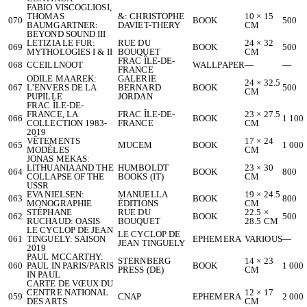
FABIO VISCOGLIOSI,
THOMAS
&: CHRISTOPHE
10 × 15
070
BOOK
500
BAUMGARTNER:
DAVIET-THERY
CM
BEYOND SOUND III
LETIZIA LE FUR:
RUE DU
24 × 32
069
BOOK
500
MYTHOLOGIES I & II
BOUQUET
CM
FRAC ÎLE-DE-
068
CCEILLNOOT
WALLPAPER
—
—
FRANCE
ODILE MAAREK:
GALERIE
24 × 32.5
067
L’ENVERS DE LA
BERNARD
BOOK
500
CM
PUPILLE
JORDAN
FRAC ÎLE-DE-
FRANCE, LA
FRAC ÎLE-DE-
23 × 27.5
066
BOOK
1 100
COLLECTION 1983-
FRANCE
CM
2019
VÊTEMENTS
17 × 24
065
MUCEM
BOOK
1 000
MODÈLES
CM
JONAS MEKAS:
LITHUANIA AND THE
HUMBOLDT
23 × 30
064
BOOK
800
COLLAPSE OF THE
BOOKS (IT)
CM
USSR
EVA NIELSEN:
MANUELLA
19 × 24.5
063
BOOK
800
MONOGRAPHIE
ÉDITIONS
CM
STÉPHANE
RUE DU
22.5 ×
062
BOOK
500
RUCHAUD: OASIS
BOUQUET
28.5 CM
LE CYCLOP DE JEAN
LE CYCLOP DE
061
TINGUELY: SAISON
EPHEMERA
VARIOUS
—
JEAN TINGUELY
2019
PAUL MCCARTHY:
STERNBERG
14 × 23
060
PAUL IN PARIS/PARIS
BOOK
1 000
PRESS (DE)
CM
IN PAUL
CARTE DE VŒUX DU
CENTRE NATIONAL
12 × 17
059
CNAP
EPHEMERA
2 000
DES ARTS
CM