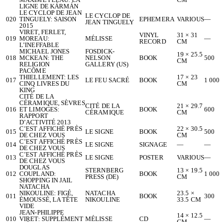
LIGNE DE KÁRMÁN
LE CYCLOP DE JEAN
LE CYCLOP DE
020
TINGUELY: SAISON
EPHEMERA
VARIOUS
—
JEAN TINGUELY
2015
VIRET, FERLET,
VINYL
31 × 31
019
MOREAU:
MÉLISSE
—
RECORD
CM
L’INEFFABLE
MICHAEL JONES
FOSDICK-
19 × 25.5
018
MCKEAN: THE
NELSON
BOOK
500
CM
RELIGION
GALLERY (US)
PACÔME
THIELLEMENT: LES
17 × 23
017
LE FEU SACRÉ
BOOK
1 000
CINQ LIVRES DU
CM
KING
CITÉ DE LA
CÉRAMIQUE, SÈVRES
CITÉ DE LA
21 × 29.7
016
ET LIMOGES:
BOOK
600
CÉRAMIQUE
CM
RAPPORT
D’ACTIVITÉ 2013
C’EST AFFICHÉ PRÈS
22 × 30.5
015
LE SIGNE
BOOK
500
DE CHEZ VOUS
CM
C’EST AFFICHÉ PRÈS
014
LE SIGNE
SIGNAGE
—
—
DE CHEZ VOUS
C’EST AFFICHÉ PRÈS
013
LE SIGNE
POSTER
VARIOUS
—
DE CHEZ VOUS
DOUGLAS
STERNBERG
13 × 19.5
012
COUPLAND:
BOOK
1 000
PRESS (DE)
CM
SHOPPING IN JAIL
NATACHA
NIKOULINE: FIGÉ,
NATACHA
23.5 ×
011
BOOK
300
ÉMOUSSÉ, LA TÊTE
NIKOULINE
33.5 CM
VIDE
JEAN-PHILIPPE
14 × 12.5
010
VIRET: SUPPLÉMENT
MÉLISSE
CD
—
CM