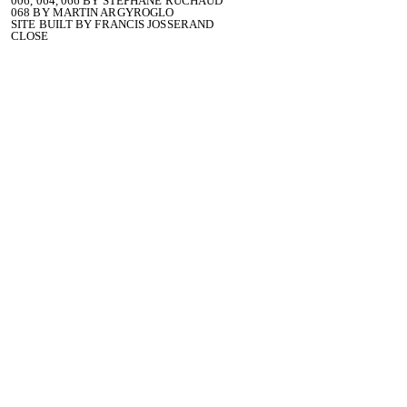
006, 064, 066 BY STÉPHANE RUCHAUD
068 BY MARTIN ARGYROGLO
SITE BUILT BY
FRANCIS JOSSERAND
CLOSE