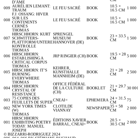
D’ÂME
AURÉLIEN LEMANT:
10.5 ×
009
LE FEU SACRÉ
BOOK
1 000
TRAUM
16.5 CM
F.J. OSSANG: HIVER
SUR LES
10.5 ×
008
LE FEU SACRÉ
BOOK
1 000
CONTINENTS
16.5 CM
CERNÉS
THOMAS
HIRSCHHORN: KURT
SPRENGEL
23 × 33.5
007
SCHWITTERS-
MUSEUM
BOOK
1 500
CM
PLATTFORM/UNTERE
HANNOVER (DE)
KONTROLLE
THOMAS
HIRSCHHORN:
19.5 × 28
006
JRP RINGIER (CH)
BOOK
5 000
ESTABLISHING A
CM
CRITICAL CORPUS
THOMAS
KEHRER,
HIRSCHHORN: IT’S
21 × 28
005
KUNSTHALLE
BOOK
2 500
BURNING
CM
MANNHEIM (DE)
EVERYWHERE
THOMAS
OFFICE FÉDÉRAL
HIRSCHHORN:
21 × 29.7
004
DE LA CULTURE
BOOKLET
30 00
CRYSTAL OF
CM
(CH)
RESISTANCE
75 COPIES DES
24 × 31.5
003
CNEAI=
EPHEMERA
75
FEUILLETS DE SUPER
CM
NEW YORK TIMES
CLOTILDE
35 × 58
002
NEWSPAPER
2 000
(W)
VIANNAY
CM
THOMAS
HIRSCHHORN:
ÉDITIONS XAVIER
20.5 ×
001
EXHIBITING POETRY
BOOK
2 000
BARRAL, CNEAI=
30.5 CM
TODAY: MANUEL
JOSEPH
© BIZZARRI-RODRIGUEZ 2024