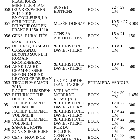
PLASTIQUES
MIREILLE BLANC:
SUNSET
22 × 28
058
ŒUVRES/WORKS
BOOK
500
ÉDITIONS
CM
2011-2018
EN COULEURS, LA
SCULPTURE
19.5 × 27
057
MUSÉE D'ORSAY
BOOK
3 000
POLYCHROME EN
CM
FRANCE 1850-1910
GENS SA
15 × 21
056
GENS: RURALITÉS
BOOK
150
ARCHITECTES
CM
MARCELLINE
DELBECQ, PASCALE
&: CHRISTOPHE
10 × 15
055
BOOK
500
CASSAGNAU:
DAVIET-THERY
CM
BEYOND SOUND II
ROMAIN
KRONENBERG,
&: CHRISTOPHE
10 × 15
054
ANNE-LAURE
BOOK
500
DAVIET-THERY
CM
CHAMBOISSIER:
BEYOND SOUND I
LE CYCLOP DE JEAN
LE CYCLOP DE
053
TINGUELY: SAISON
EPHEMERA
VARIOUS
—
JEAN TINGUELY
2018
RACHEL LUMSDEN:
VERLAG FÜR
24 × 30
052
RETURN OF THE
MODERNE
BOOK
1 450
CM
HUNTRESS
KUNST (AT)
JOCHEN LEMPERT:
&: CHRISTOPHE
17 × 22
051
BOOK
300
VOLUME III
DAVIET-THERY
CM
JOCHEN LEMPERT:
&: CHRISTOPHE
17 × 22
050
BOOK
300
VOLUME II
DAVIET-THERY
CM
JOCHEN LEMPERT:
&: CHRISTOPHE
17 × 22
049
BOOK
300
VOLUME I
DAVIET-THERY
CM
SAMUEL HOPPE:
RUE DU
23 × 30
048
BOOK
500
ZONE SUPÉRIEURE
BOUQUET
CM
GENS SA
17 × 23
047
GENS: PROVINCE
BOOK
400
ARCHITECTES
CM